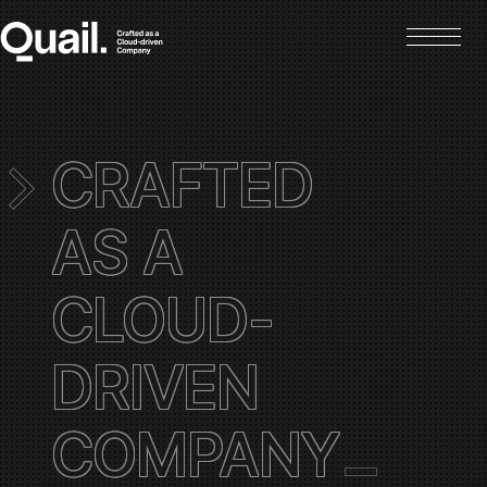
CRAFTED
AS A
CLOUD-
DRIVEN
COMPANY