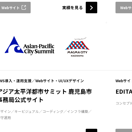
実績を見る
Webサイト
Web
AWS導入・運用支援
Webサイト・UI/UXデザイン
Webサイ
アジア太平洋都市サミット 鹿児島市
EDIT
事務局公式サイト
コンセプ
デザイン
キービジュアル
コーディング
インフラ構築
保守運用