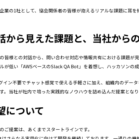
企業の1社として、協会関係者の皆様が抱えるリアルな課題に耳を
話から見えた課題と、当社から
の皆様との対話から、問い合わせ対応や情報共有における課題が
が低い「AWSベースのSlack QA Bot」を着想し、ハッカソン
ログイン不要でチャット感覚で使える手軽さに加え、組織内のデー
す。当社が社内で培った実践的なノウハウを詰め込んだ提案とな
望について
のご提案は、あくまでスタートラインです。
k Botはさらなる実用化に向けて開発を継続しております。一通り